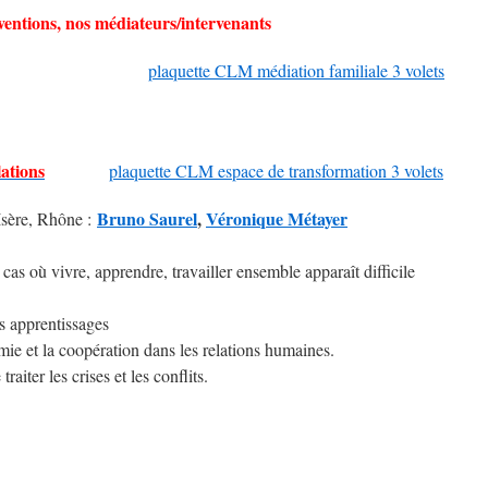
rventions, nos médiateurs/intervenants
plaquette CLM médiation familiale 3 volets
ations
plaquette CLM espace de transformation 3 volets
Bruno Saurel
,
Véronique Métayer
Isère, Rhône :
 cas où vivre, apprendre, travailler ensemble apparaît difficile
es apprentissages
omie et la coopération dans les relations humaines.
aiter les crises et les conflits.