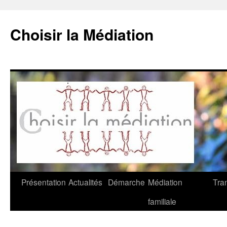
Choisir la Médiation
Aller
Présentation
Actualités
Démarche
Médiation
Tra
au
familiale
contenu