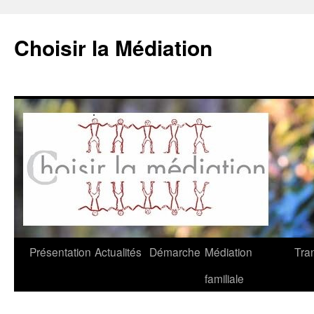
Choisir la Médiation
Aller
Présentation
Actualités
Démarche
Médiation
Tra
au
familiale
contenu