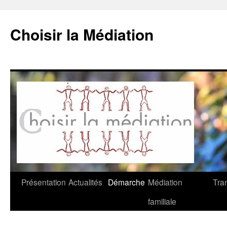
Choisir la Médiation
Aller
Présentation
Actualités
Démarche
Médiation
Tra
au
familiale
contenu