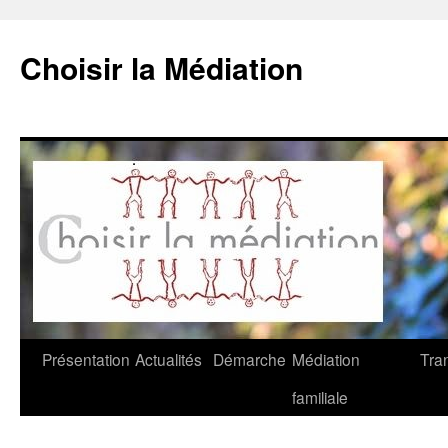
Choisir la Médiation
Aller
Présentation
Actualités
Démarche
Médiation
Tra
au
familiale
contenu