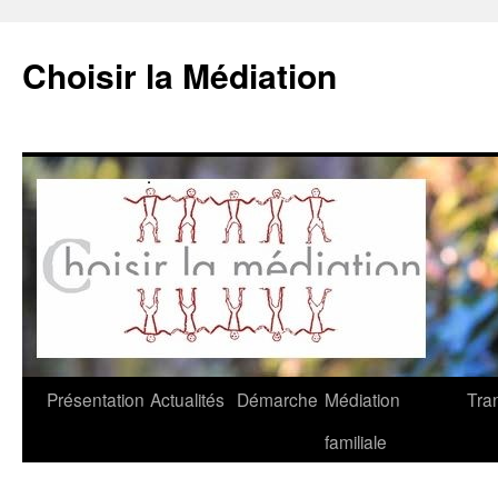
Choisir la Médiation
Aller
Présentation
Actualités
Démarche
Médiation
Tra
au
familiale
contenu