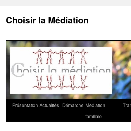
Choisir la Médiation
Aller
Présentation
Actualités
Démarche
Médiation
Tra
au
familiale
contenu