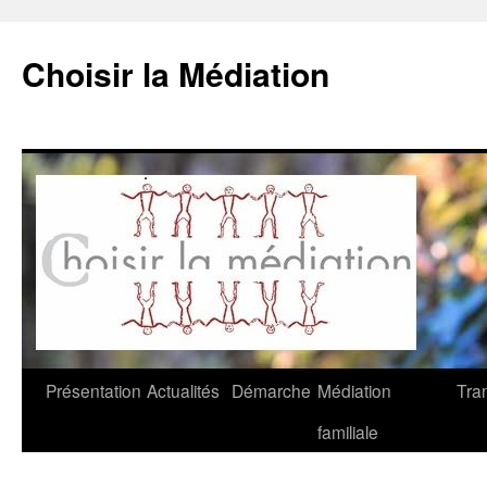
Choisir la Médiation
Aller
Présentation
Actualités
Démarche
Médiation
Tra
au
familiale
contenu