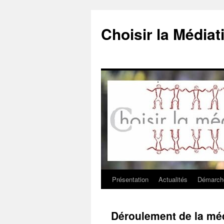
Choisir la Médiat
Présentation
Actualités
Démarch
Aller
au
Déroulement de la méd
contenu