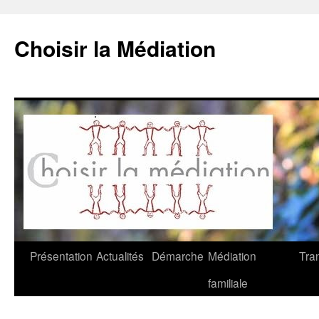
Choisir la Médiation
Aller
Présentation
Actualités
Démarche
Médiation
Tra
au
familiale
contenu